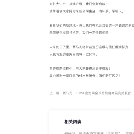
为扩大生产、持续升级，我们全新启航！
诚挚邀请大家随时来新公司坐坐，喝杯茶、聊聊天，
看看我们的新环境～也让我们有机会当面道一声感谢您的
来前记得提前打招呼，我们一定热情相迎
未来的日子里，西马龙将带着这份温暖与信任继续努力，
以更专业的服务回馈每一位伙伴。
期待在新征程中，与大家碰撞出更多精彩！
衷心感谢一路以来的付出与陪伴，咱们新厂区见！
上一篇：西马龙丨CHWE出海网全球跨境电商展完美收官
相关阅读
倒计时！跨境电商下半年“生死局”，就藏