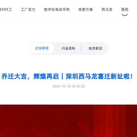
OEM代工
工厂实力
数字化电动牙刷
场景方案
西马龙
资讯
企业新闻
行业百科
技术前沿
乔迁大吉，辉煌再启｜深圳西马龙喜迁新址啦！
2025-10-10 16:35:36