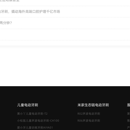
电动牙刷，撬动海外高端口腔护理千亿市场
两分钟？
儿童电动牙刷
米家生态链电动牙刷
黄小丫儿童电动牙刷-T2
R02声波电动牙刷
第
小松鼠儿童声波电动牙刷-CH100
R06声波电动牙刷
售
爱小牙儿童训练牙刷AIYA01
产