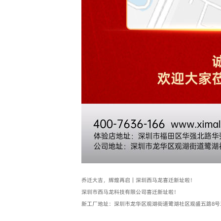
乔迁大吉，辉煌再启｜深圳西马龙喜迁新址啦！
深圳市西马龙科技有限公司喜迁新址啦！
新工厂地址：深圳市龙华区观湖街道鹭湖社区观盛五路8号3