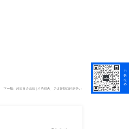
扫
码
报
价
下一篇：越南展会邀请 | 相约河内，见证智能口腔新势力