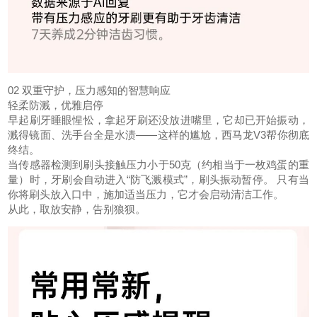
02 双重守护，压力感知的智慧响应
轻柔防溅，优雅启停
早起刷牙睡眼惺忪，拿起牙刷还没放进嘴里，它却已开始振动，
溅得镜面、洗手台全是水渍——这样的尴尬，西马龙V3帮你彻底
终结。
当传感器检测到刷头接触压力小于50克（约相当于一枚鸡蛋的重
量）时，牙刷会自动进入“防飞溅模式”，刷头振动暂停。 只有当
你将刷头放入口中，施加适当压力，它才会启动清洁工作。
从此，取放安静，告别狼狈。